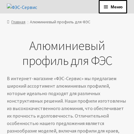
Перейти
Перейти
Меню
к
к
навигации
содержимому
Главная
Алюминиевый профиль для ФЭС
+7 (812) 777-98-97
zakaz@fes-spb.ru
Алюминиевый
О компании
профиль для ФЭС
Услуги
Продукция
В интернет-магазине «ФЭС-Сервис» мы предлагаем
широкий ассортимент алюминиевых профилей,
Оплата и доставка
которые идеально подходят для различных
конструктивных решений. Наши профили изготовлены
Контакты
из высококачественного алюминия, что обеспечивает
их прочность и долговечность. Отличительной
особенностью нашего предложения является
разнообразие моделей, включая профили для краев,