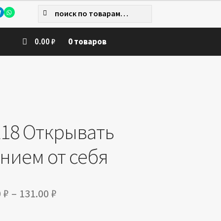
Искать:
Поиск
0.00
₽
0 товаров
E18 Открывать
нием от себя
Диапазон
0
₽
–
131.00
₽
цен: