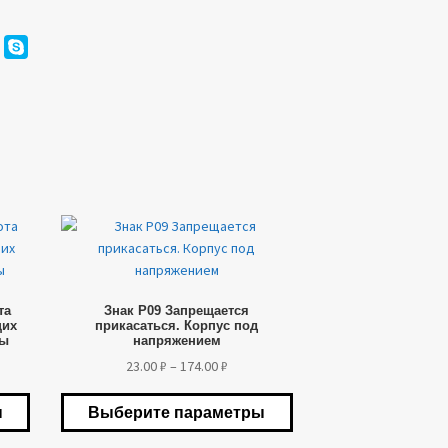
Этот
товар
имеет
несколько
та
Знак P09 Запрещается
вариаций.
щих
прикасаться. Корпус под
Опции
ты
напряжением
можно
азон
Диапазон
23.00
₽
–
174.00
₽
выбрать
цен:
на
₽
23.00 ₽
ы
Выберите параметры
странице
–
товара.