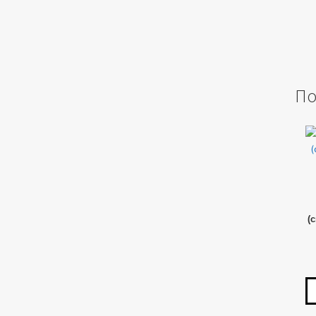
По
Эт
то
им
не
ва
О
(
мо
вы
на
ст
то