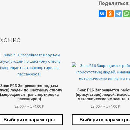
Поделиться:
себя
хожие
от
вар
Этот
еет
товар
сколько
имеет
риаций.
несколько
Знак P13 Запрещается подъем
пции
спуск) людей по шахтному стволу
Знак P16 Запрещается рабо
вариаций.
жно
(запрещается транспортировка
(присутствие) людей, имею
Опции
брать
пассажиров)
металлические имплантан
можно
Диапазон
Диап
23.00
₽
–
174.00
₽
23.00
₽
–
174.00
₽
выбрать
ранице
цен:
цен:
на
вара.
23.00 ₽
23.00 
Выберите параметры
Выберите параметр
странице
–
–
товара.