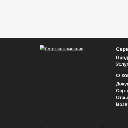
Серв
Прод
Услу
О к
Доку
Серт
Отз
Возв