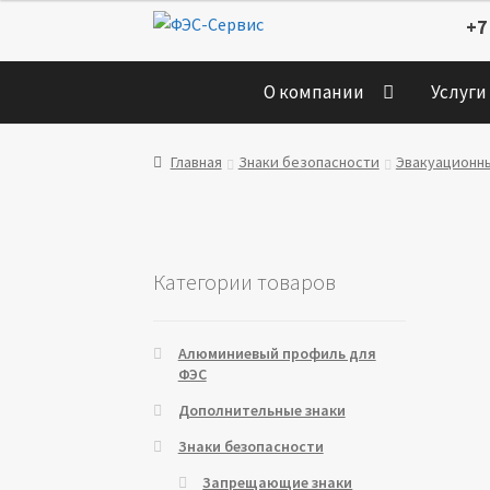
Перейти
Перейти
+7
к
к
навигации
содержимому
О компании
Услуги
Главная
Знаки безопасности
Эвакуационн
Категории товаров
Алюминиевый профиль для
ФЭС
Дополнительные знаки
Знаки безопасности
Запрещающие знаки