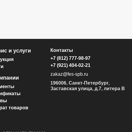
174.00 ₽
174.0
ис и услуги
Контакты
+7 (812) 777-98-97
укция
+7 (921) 404-02-21
ги
zakaz@fes-spb.ru
омпании
196006, Санкт-Петербург,
менты
Заставская улица, д.7, литера В
ификаты
ывы
рат товаров