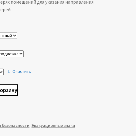
верях помещений для указания направления
30.00 ₽
ерей.
–
131.00 ₽
Очистить
корзину
и безопасности
,
Эвакуационные знаки