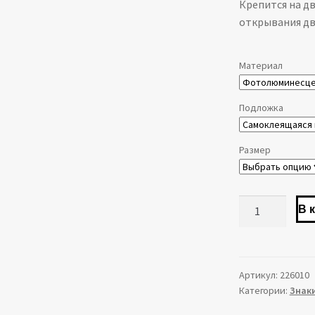
Крепится на д
открывания дв
Материал
Подложка
Размер
Количество
В 
товара
Знак
E18
Открывать
Артикул:
226010
Категории:
Знак
движением
от