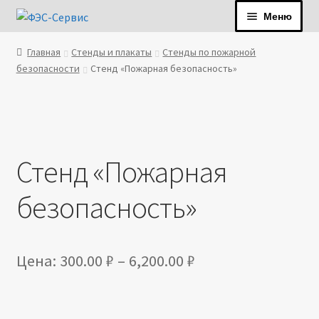
Перейти
Перейти
Меню
к
к
навигации
содержимому
Главная
Стенды и плакаты
Стенды по пожарной
+7 (812) 777-98-97
безопасности
Стенд «Пожарная безопасность»
zakaz@fes-spb.ru
О компании
Услуги
Стенд «Пожарная
Продукция
безопасность»
Оплата и доставка
Контакты
Диапазон
Цена:
300.00
₽
–
6,200.00
₽
цен:
300.00 ₽