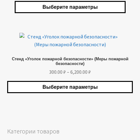
420.00 ₽
Выберите параметры
можно
–
выбрать
8,210.00 ₽
на
странице
Этот
товара.
товар
имеет
Стенд «Уголок пожарной безопасности» (Меры пожарной
несколько
безопасности)
вариаций.
Диапазон
300.00
₽
–
6,200.00
₽
Опции
цен:
можно
300.00 ₽
Выберите параметры
выбрать
–
на
6,200.00 ₽
странице
товара.
Категории товаров