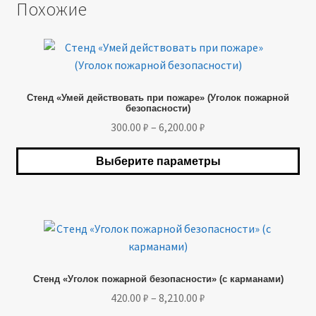
Похожие
Этот
товар
имеет
Стенд «Умей действовать при пожаре» (Уголок пожарной
несколько
безопасности)
вариаций.
Диапазон
300.00
₽
–
6,200.00
₽
Опции
цен:
можно
300.00 ₽
Выберите параметры
выбрать
–
на
6,200.00 ₽
странице
товара.
Этот
товар
имеет
Стенд «Уголок пожарной безопасности» (с карманами)
несколько
Диапазон
420.00
₽
–
8,210.00
₽
вариаций.
цен:
Опции