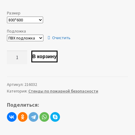
–
Размер
6,200.00 ₽
Подложка
Очистить
Количество
В корзину
товара
Стенд
"Пожарная
безопасность"
Артикул:
216032
Категория:
Стенды по пожарной безопасности
Поделиться: