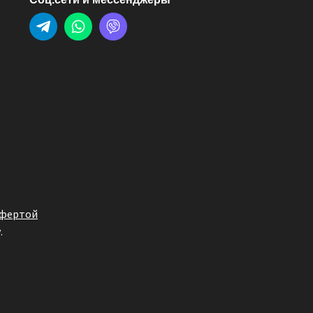
офертой
.