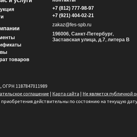
ис и услуги
+7 (812) 777-98-97
укция
+7 (921) 404-02-21
ги
zakaz@fes-spb.ru
омпании
196006, Санкт-Петербург,
менты
Заставская улица, д.7, литера В
ификаты
ывы
рат товаров
6, ОГРН 1187847011989
ательское соглашение
|
Карта сайта
|
Не является публичной 
х приобретения действительны по состоянию на текущую дату