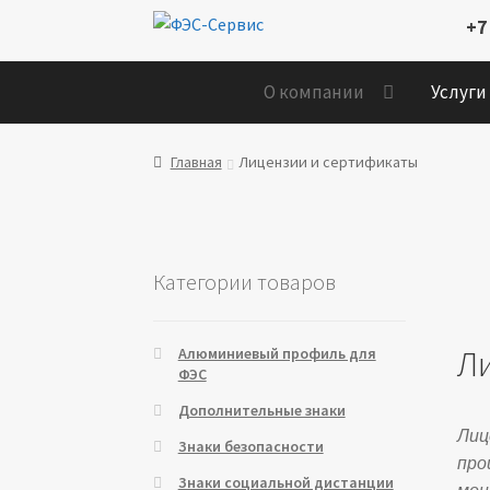
Перейти
Перейти
+7
к
к
навигации
содержимому
О компании
Услуги
Главная
Лицензии и сертификаты
Категории товаров
Л
Алюминиевый профиль для
ФЭС
Дополнительные знаки
Лиц
Знаки безопасности
про
Знаки социальной дистанции
мон