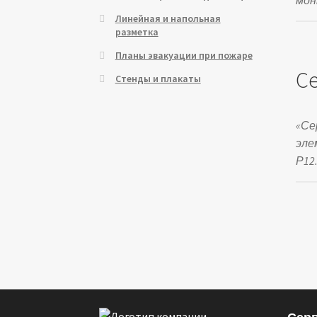
Линейная и напольная
разметка
Планы эвакуации при пожаре
С
Стенды и плакаты
«Се
эле
Р12.