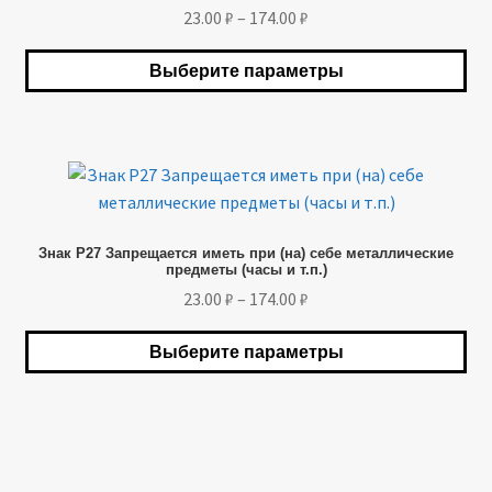
Опции
Диапазон
23.00
₽
–
174.00
₽
можно
цен:
выбрать
23.00 ₽
Выберите параметры
на
–
странице
174.00 ₽
товара.
Этот
товар
имеет
Знак P27 Запрещается иметь при (на) себе металлические
несколько
предметы (часы и т.п.)
вариаций.
Диапазон
23.00
₽
–
174.00
₽
Опции
цен:
можно
23.00 ₽
Выберите параметры
выбрать
–
на
174.00 ₽
странице
товара.