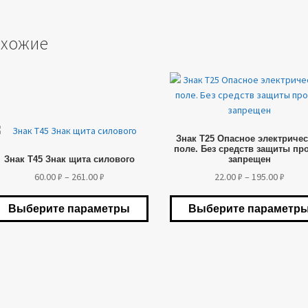
хожие
Этот
товар
имеет
несколько
от
Знак T25 Опасное электриче
вариаций.
вар
поле. Без средств защиты пр
Опции
Знак T45 Знак щита силового
запрещен
еет
можно
сколько
Диапазон
Диап
60.00
₽
–
261.00
₽
22.00
₽
–
195.00
₽
выбрать
риаций.
цен:
цен:
на
пции
60.00 ₽
22.00 
Выберите параметры
Выберите параметр
странице
жно
–
–
товара.
брать
261.00 ₽
195.0
ранице
вара.