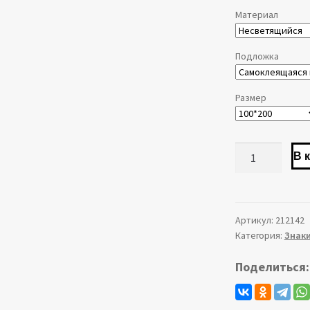
Материал
Подложка
Размер
Количество
В 
товара
Знак
T08
Осторожно.
Артикул:
212142
Категория:
Знаки
Оборудование
в
Поделиться:
работе