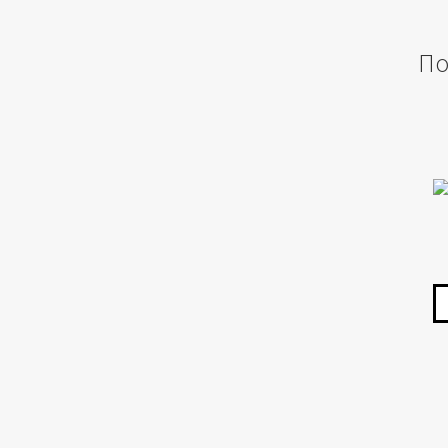
По
Эт
то
им
не
ва
О
мо
вы
на
ст
то