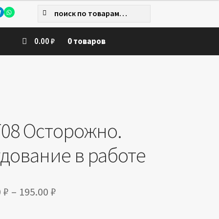
Искать:
Поиск
0.00
₽
0 товаров
T08 Осторожно.
дование в работе
Диапазон
0
₽
–
195.00
₽
цен: