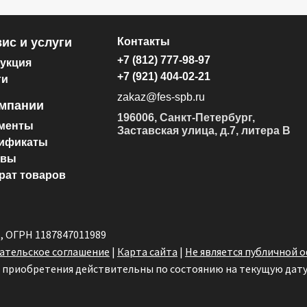
ис и услуги
Контакты
+7 (812) 777-98-97
укция
+7 (921) 404-02-21
ги
zakaz@fes-spb.ru
омпании
196006, Санкт-Петербург,
менты
Заставская улица, д.7, литера В
ификаты
ывы
рат товаров
6, ОГРН 1187847011989
ательское соглашение
|
Карта сайта
|
Не является публичной 
х приобретения действительны по состоянию на текущую дату