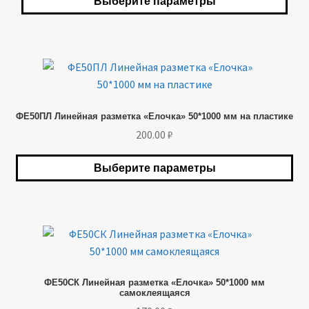
Выберите параметры
можно
выбрать
на
странице
Этот
товара.
товар
имеет
ФЕ50ПЛ Линейная разметка «Елочка» 50*1000 мм на пластике
несколько
200.00
₽
вариаций.
Опции
Выберите параметры
можно
выбрать
на
странице
Этот
товара.
товар
имеет
ФЕ50СК Линейная разметка «Елочка» 50*1000 мм
несколько
самоклеящаяся
вариаций.