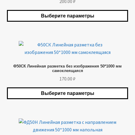
200.00
₽
Опции
можно
Выберите параметры
выбрать
на
странице
товара.
Этот
товар
имеет
Ф50СК Линейная разметка без изображения 50*1000 мм
несколько
самоклеящаяся
вариаций.
170.00
₽
Опции
можно
Выберите параметры
выбрать
на
странице
товара.
Этот
товар