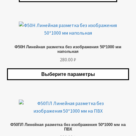
–
можно
85.00 ₽
выбрать
на
Этот
странице
товар
товара.
имеет
Ф50Н Линейная разметка без изображения 50*1000 мм
несколько
напольная
вариаций.
280.00
₽
Опции
можно
Выберите параметры
выбрать
на
странице
товара.
Этот
товар
имеет
Ф50ПЛ Линейная разметка без изображения 50*1000 мм на
несколько
ПВХ
вариаций.