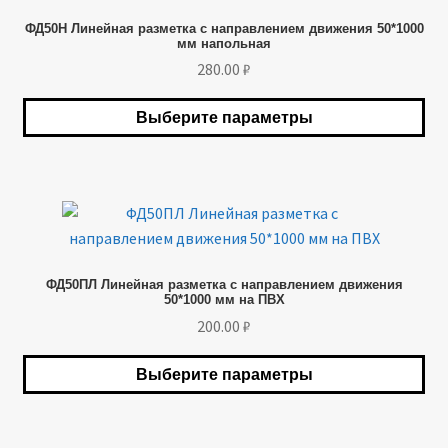
имеет
ФД50Н Линейная разметка с направлением движения 50*1000
несколько
мм напольная
вариаций.
280.00
₽
Опции
можно
Выберите параметры
выбрать
на
странице
товара.
Этот
товар
имеет
ФД50ПЛ Линейная разметка с направлением движения
несколько
50*1000 мм на ПВХ
вариаций.
200.00
₽
Опции
можно
Выберите параметры
выбрать
на
странице