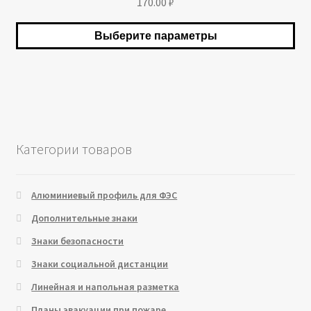
170.00
₽
Опции
можно
Выберите параметры
выбрать
на
странице
товара.
Категории товаров
Алюминиевый профиль для ФЭС
Дополнительные знаки
Знаки безопасности
Знаки социальной дистанции
Линейная и напольная разметка
Планы эвакуации при пожаре