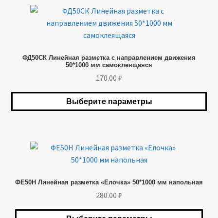
товара.
Этот
товар
имеет
несколько
ФД50СК Линейная разметка с направлением движения
вариаций.
50*1000 мм самоклеящаяся
Опции
170.00
₽
можно
выбрать
Выберите параметры
на
странице
товара.
Этот
товар
имеет
ФЕ50Н Линейная разметка «Елочка» 50*1000 мм напольная
несколько
280.00
₽
вариаций.
Опции