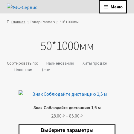
Перейти
Перейти
Меню
к
к
навигации
содержимому
Главная
Товар Размер
50*1000мм
+7 (812) 777-98-97
zakaz@fes-spb.ru
50*1000мм
О компании
Сортировать по:
Наименованию
Хиты продаж
Услуги
Новинкам
Цене
Продукция
Оплата и доставка
Этот
товар
Контакты
Знак Соблюдайте дистанцию 1,5 м
имеет
Диапазон
28.00
₽
–
85.00
₽
несколько
цен:
вариаций.
28.00 ₽
Выберите параметры
Опции